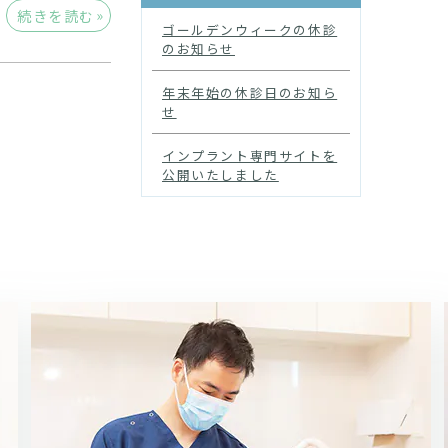
»
続きを読む
ゴールデンウィークの休診
のお知らせ
年末年始の休診日のお知ら
せ
インプラント専門サイトを
公開いたしました
N