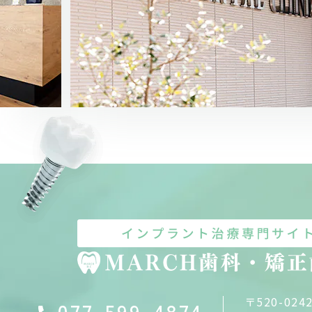
〒520-024
077-599-4874