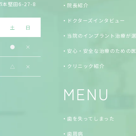
本堅田6-27-8
院長紹介
ドクターズインタビュー
金
土
日
当院のインプラント治療が
●
●
×
安心・安全な治療のための
クリニック紹介
●
△
×
MENU
歯を失ってしまった
歯周病